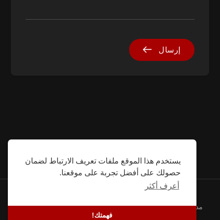
إرسال
يستخدم هذا الموقع ملفات تعريف الارتباط لضمان
حصولك على أفضل تجربة على موقعنا.
أعرف أكثر
© 2026 SEFG. كل الحقوق محفوظة.
مدونة
-
قصص النجاح
-
معلومات عنا
-
شروط
-
سياسة خاصة
فهمتك!
-
اتصل
-
المطورين