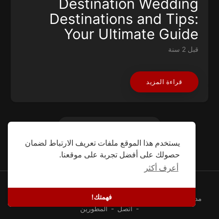
Destination Wedding
Destinations and Tips:
Your Ultimate Guide
قبل 2 سنة
قراءة المزيد
تحميل المزيد
يستخدم هذا الموقع ملفات تعريف الارتباط لضمان
حصولك على أفضل تجربة على موقعنا.
أعرف أكثر
© 2026 SEFG. كل الحقوق محفوظة.
فهمتك!
سياسة خاصة
-
شروط
-
معلومات عنا
-
قصص النجاح
-
مدونة
المطورين
-
اتصل
-