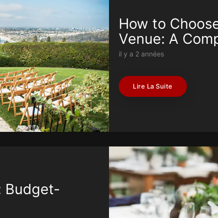
How to Choose
Venue: A Comp
il y a 2 années
Lire La Suite
: Budget-