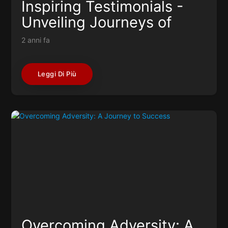
Inspiring Testimonials -
Unveiling Journeys of
Resilience and Success
2 anni fa
Leggi Di Più
Overcoming Adversity: A