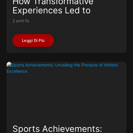
How Transformative
Experiences Led to
Success
2 anni fa
Leggi Di Più
Sports Achievements: