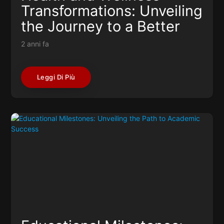
Transformations: Unveiling
the Journey to a Better
You
2 anni fa
Leggi Di Più