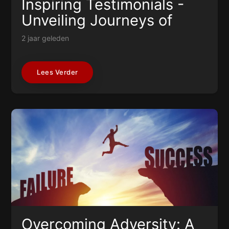
Inspiring Testimonials -
Unveiling Journeys of
Resilience and Success
2 jaar geleden
Lees Verder
Overcoming Adversity: A