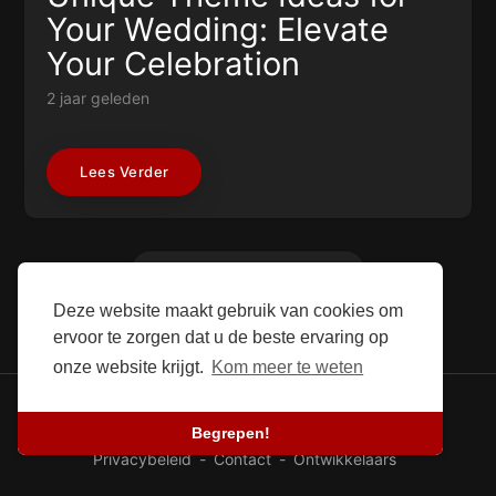
Your Wedding: Elevate
Your Celebration
2 jaar geleden
Lees Verder
Meer Laden
Deze website maakt gebruik van cookies om
ervoor te zorgen dat u de beste ervaring op
onze website krijgt.
Kom meer te weten
© 2026 SEFG. Alle rechten voorbehouden.
Begrepen!
blog
-
Succesverhalen
-
Over ons
-
Voorwaarden
-
Privacybeleid
-
Contact
-
Ontwikkelaars