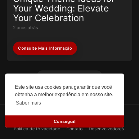
Your Wedding: Elevate
Your Celebration
2 anos atrás
Consulte Mais Informação
Carregue Mais
Este site usa cookies para garantir que você
obtenha a melhor experiência em nosso site.
Saber mais
© 2026 SEFG. Todos os direitos reservados.
Consegui!
Blog
-
Histórias de sucesso
-
Sobre nós
-
Termos
-
Política de Privacidade
-
Contato
-
Desenvolvedores