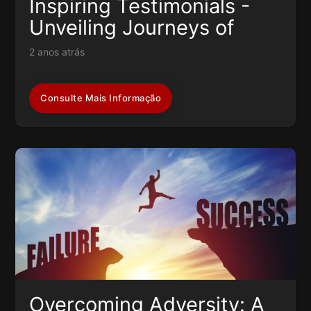
Inspiring Testimonials -
Unveiling Journeys of
Resilience and Success
2 anos atrás
Consulte Mais Informação
Overcoming Adversity: A